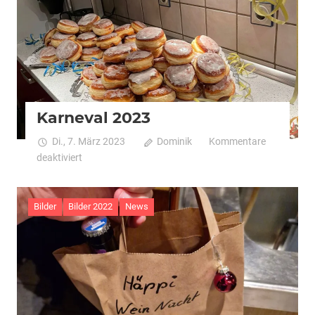
Karneval 2023
Di., 7. März 2023
Dominik
Kommentare
für
deaktiviert
Karneval
2023
Bilder
Bilder 2022
News