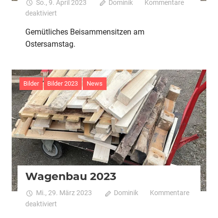
So., 9. April 2023
Dominik
Kommentare
für
deaktiviert
Osterfeuer
Gemütliches Beisammensitzen am
2023
Ostersamstag.
Bilder
Bilder 2023
News
Wagenbau 2023
Mi., 29. März 2023
Dominik
Kommentare
für
deaktiviert
Wagenbau