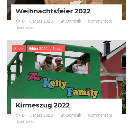
Weihnachtsfeier 2022
Di., 7. März 2023
Dominik
Kommentare
für
deaktiviert
Weihnachtsfeier
2022
Bilder
Bilder 2022
News
Kirmeszug 2022
Di., 7. März 2023
Dominik
Kommentare
für
deaktiviert
Kirmeszug