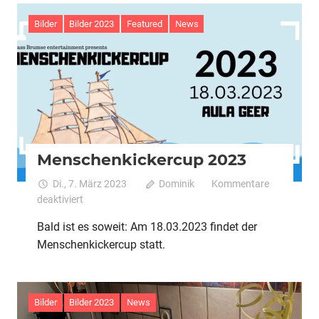
Bilder
Bilder 2023
Featured
News
Menschenkickercup 2023
Di., 7. März 2023
Dominik
Kommentare
für
deaktiviert
Menschenkickercup
Bald ist es soweit: Am 18.03.2023 findet der
2023
Menschenkickercup statt.
Bilder
Bilder 2023
News