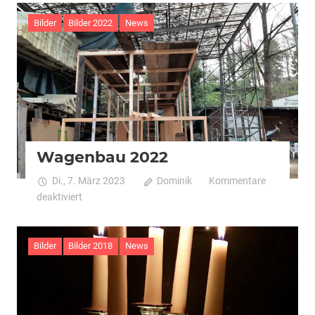
2022
Bilder
Bilder 2022
News
Wagenbau 2022
Di., 7. März 2023
Dominik
Kommentare
für
deaktiviert
Wagenbau
2022
Bilder
Bilder 2018
News