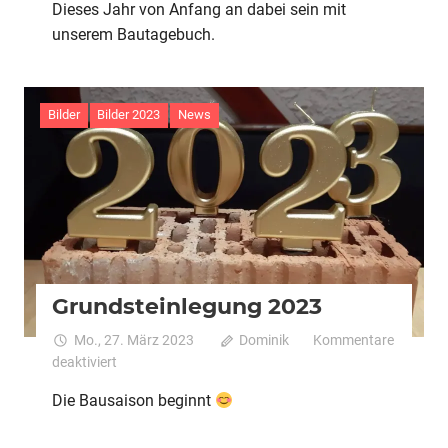
Dieses Jahr von Anfang an dabei sein mit
2023
unserem Bautagebuch.
Bilder
Bilder 2023
News
Grundsteinlegung 2023
Mo., 27. März 2023
Dominik
Kommentare
für
deaktiviert
Grundsteinlegung
Die Bausaison beginnt
2023