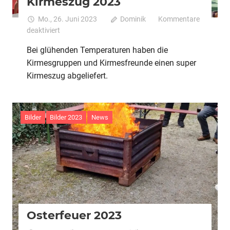
Kirmeszug 2023
Mo., 26. Juni 2023
Dominik
Kommentare
für
deaktiviert
Kirmeszug
Bei glühenden Temperaturen haben die
2023
Kirmesgruppen und Kirmesfreunde einen super
Kirmeszug abgeliefert.
Bilder
Bilder 2023
News
Osterfeuer 2023