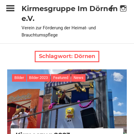
Zum
Kirmesgruppe Im Dörnen
Inhalt
e.V.
springen
Verein zur Förderung der Heimat- und
Brauchtumspflege
Schlagwort:
Dörnen
Bilder
Bilder 2023
Featured
News