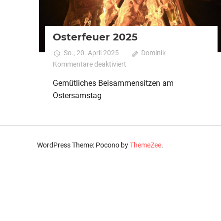
Osterfeuer 2025
So., 20. April 2025
Dominik
für
Kommentare deaktiviert
Osterfeuer
Gemütliches Beisammensitzen am
2025
Ostersamstag
WordPress Theme: Pocono by
ThemeZee
.