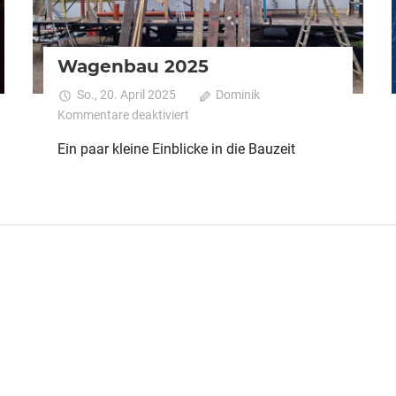
Wagenbau 2025
So., 20. April 2025
Dominik
für
Kommentare deaktiviert
Wagenbau
Ein paar kleine Einblicke in die Bauzeit
2025