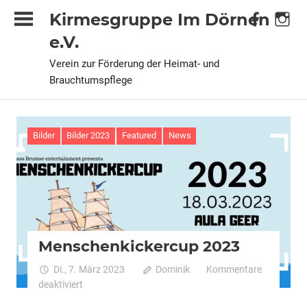
Zum
Kirmesgruppe Im Dörnen
Inhalt
e.V.
springen
Verein zur Förderung der Heimat- und
Brauchtumspflege
Bilder
Bilder 2023
Featured
News
Menschenkickercup 2023
Di., 7. März 2023
Dominik
Kommentare
für
deaktiviert
Menschenkickercup