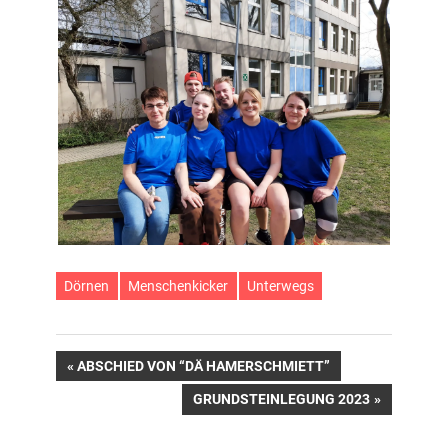
Dörnen
Menschenkicker
Unterwegs
Beitragsnavigation
VORHERIGER
ABSCHIED VON “DÄ HAMERSCHMIETT”
BEITRAG:
NÄCHSTER
GRUNDSTEINLEGUNG 2023
BEITRAG: