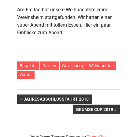
Weihnachtsfeier
2018
Am Freitag hat unsere Weihnachtsfeier im
Vereinsheim stattgefunden. Wir hatten einen
super Abend mit tollem Essen. Hier ein paar
Einblicke zum Abend.
Bauplatz
Dörnen
Gevelsberg
Weihnachten
Winter
Beitragsnavigation
VORHERIGER
JAHRESABSCHLUSSFAHRT 2018
BEITRAG:
NÄCHSTER
BRUMSE CUP 2019
BEITRAG:
WordPress Theme: Pocono by
ThemeZee
.