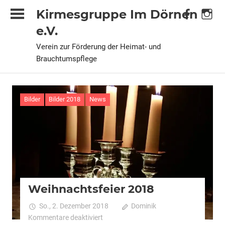
Zum
Kirmesgruppe Im Dörnen
Inhalt
e.V.
springen
Verein zur Förderung der Heimat- und
Brauchtumspflege
Bilder
Bilder 2018
News
Weihnachtsfeier 2018
So., 2. Dezember 2018
Dominik
für
Kommentare deaktiviert