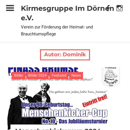
Zum
Kirmesgruppe Im Dörnen
Inhalt
e.V.
springen
Verein zur Förderung der Heimat- und
Brauchtumspflege
Autor:
Dominik
Bilder
Bilder 2024
Featured
News