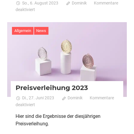
So., 6. August 2023
Dominik
Kommentare
für
deaktiviert
Erinnerung:
Sommerfest
am
Allgemein
News
18.
und
19.
August
Preisverleihung 2023
Di., 27. Juni 2023
Dominik
Kommentare
für
deaktiviert
Preisverleihung
Hier sind die Ergebnisse der diesjährigen
2023
Preisverleihung.