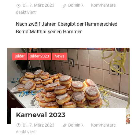
Di., 7. März 2023
Dominik
Kommentare
für
deaktiviert
Abschied
Nach zwölf Jahren übergibt der Hammerschied
von
Bernd Matthäi seinen Hammer.
“Dä
Hamerschmiett”
Bilder
Bilder 2023
News
Karneval 2023
Di., 7. März 2023
Dominik
Kommentare
für
deaktiviert