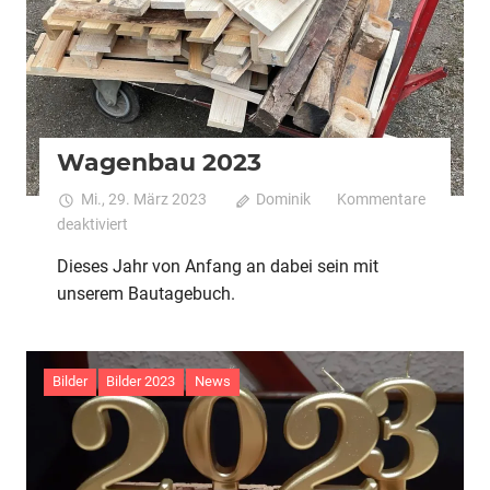
Wagenbau 2023
Mi., 29. März 2023
Dominik
Kommentare
für
deaktiviert
Wagenbau
Dieses Jahr von Anfang an dabei sein mit
2023
unserem Bautagebuch.
Bilder
Bilder 2023
News