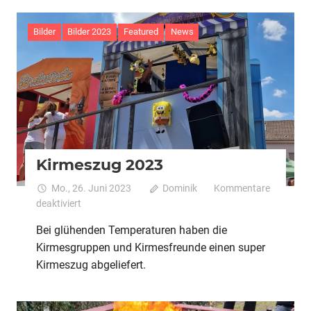
Bilder
Bilder 2023
Featured
News
Kirmeszug 2023
Mo., 26. Juni 2023
Dominik
Kommentare
für
deaktiviert
Kirmeszug
Bei glühenden Temperaturen haben die
2023
Kirmesgruppen und Kirmesfreunde einen super
Kirmeszug abgeliefert.