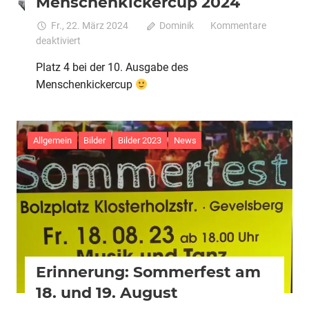
Menschenkickercup 2024
Fr., 22. März 2024
Dominik
Kommentare
für
deaktiviert
Menschenkickercup
Platz 4 bei der 10. Ausgabe des
2024
Menschenkickercup
Allgemein
Bilder
Bilder 2023
News
Erinnerung: Sommerfest am
18. und 19. August