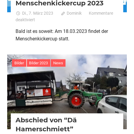
Menschenkickercup 2023
Di., 7. März 2023
Dominik
Kommentare
für
deaktiviert
Menschenkickercup
Bald ist es soweit: Am 18.03.2023 findet der
2023
Menschenkickercup statt.
Bilder
Bilder 2023
News
Abschied von “Dä
Hamerschmiett”