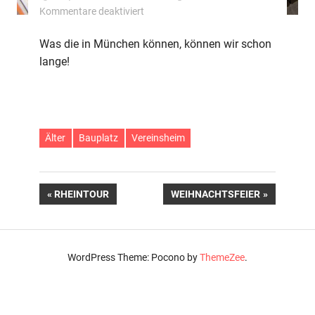
für
Kommentare deaktiviert
Oktoberfest
Was die in München können, können wir schon
lange!
Älter
Bauplatz
Vereinsheim
Beitragsnavigation
VORHERIGER
NÄCHSTER
RHEINTOUR
WEIHNACHTSFEIER
BEITRAG:
BEITRAG:
WordPress Theme: Pocono by
ThemeZee
.