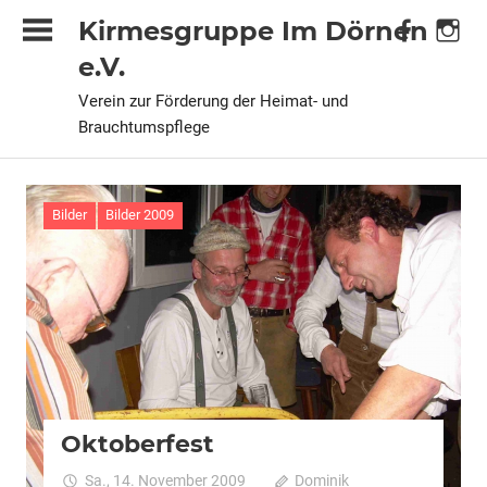
Zum
Kirmesgruppe Im Dörnen
Inhalt
e.V.
springen
Verein zur Förderung der Heimat- und
Brauchtumspflege
Bilder
Bilder 2009
Oktoberfest
Sa., 14. November 2009
Dominik