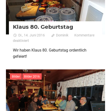
Klaus 80. Geburtstag
Di., 14. Juni 2016
Dominik
Kommentare
für
deaktiviert
Klaus
Wir haben Klaus 80. Geburtstag ordentlich
80.
gefeiert!
Geburtstag
Bilder
Bilder 2016