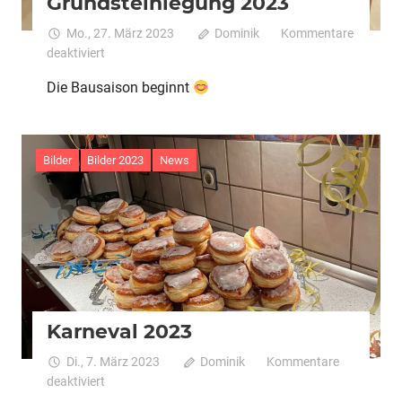
Grundsteinlegung 2023
Mo., 27. März 2023
Dominik
Kommentare
für
deaktiviert
Grundsteinlegung
Die Bausaison beginnt
2023
Bilder
Bilder 2023
News
Karneval 2023
Di., 7. März 2023
Dominik
Kommentare
für
deaktiviert
Karneval