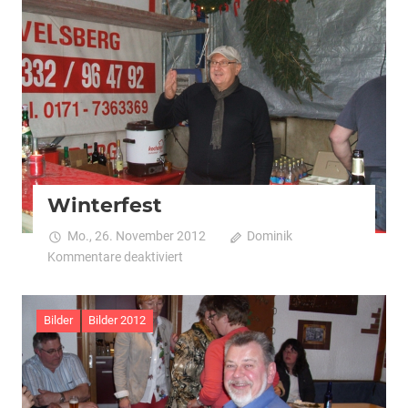
Winterfest
Mo., 26. November 2012
Dominik
für
Kommentare deaktiviert
Winterfest
Bilder
Bilder 2012