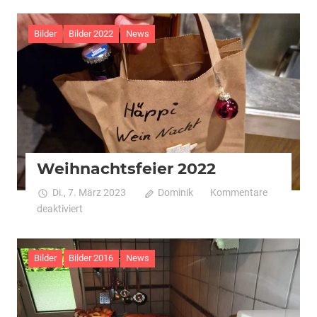
2023
Bilder
Bilder 2022
News
Weihnachtsfeier 2022
Di., 7. März 2023
Dominik
Kommentare
für
deaktiviert
Weihnachtsfeier
2022
Bilder
Bilder 2016
News