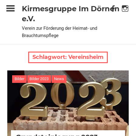
Zum
Kirmesgruppe Im Dörnen
Inhalt
e.V.
springen
Verein zur Förderung der Heimat- und
Brauchtumspflege
Schlagwort:
Vereinsheim
Bilder
Bilder 2023
News