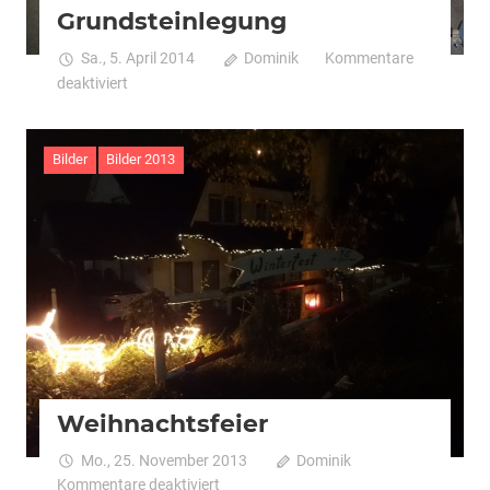
Grundsteinlegung
Sa., 5. April 2014
Dominik
Kommentare
für
deaktiviert
Grundsteinlegung
Bilder
Bilder 2013
Weihnachtsfeier
Mo., 25. November 2013
Dominik
für
Kommentare deaktiviert