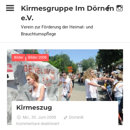
Zum
Kirmesgruppe Im Dörnen
Inhalt
e.V.
springen
Verein zur Förderung der Heimat- und
Brauchtumspflege
Bilder
Bilder 2008
Kirmeszug
Mo., 30. Juni 2008
Dominik
für
Kommentare deaktiviert
Kirmeszug