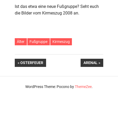
Ist das etwa eine neue Fußgruppe? Seht euch
die Bilder vom Kirmeszug 2008 an.
Älter
Fußgruppe
Kirmeszug
Beitragsnavigation
VORHERIGER
NÄCHSTER
OSTERFEUER
ARENAL
BEITRAG:
BEITRAG:
WordPress Theme: Pocono by
ThemeZee
.