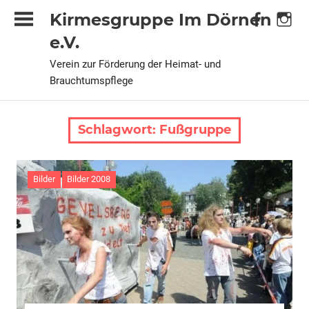
Zum
Kirmesgruppe Im Dörnen
Inhalt
e.V.
springen
Verein zur Förderung der Heimat- und
Brauchtumspflege
Schlagwort:
Fußgruppe
Bilder
Bilder 2008