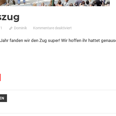
szug
für
11
Dominik
Kommentare deaktiviert
Kirmeszug
Jahr fanden wir den Zug super! Wir hoffen ihr hattet genaus
avigation
EN