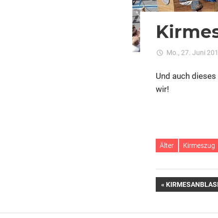
Kirme
Mo., 27. Juni 20
Und auch dieses 
wir!
Älter
Kirmeszug
Beitragsn
VORHERIGER
KIRMESANBLAS
BEITRAG: