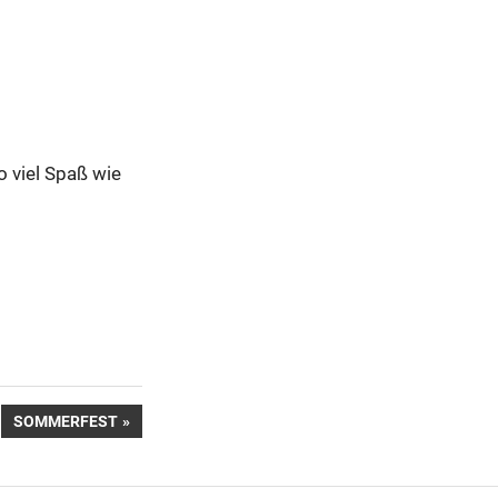
o viel Spaß wie
NÄCHSTER
SOMMERFEST
BEITRAG: