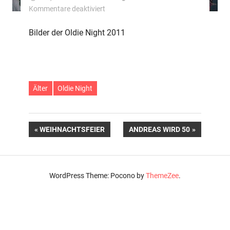
für
Kommentare deaktiviert
Oldie
Night
Bilder der Oldie Night 2011
Älter
Oldie Night
Beitragsnavigation
VORHERIGER
NÄCHSTER
WEIHNACHTSFEIER
ANDREAS WIRD 50
BEITRAG:
BEITRAG:
WordPress Theme: Pocono by
ThemeZee
.