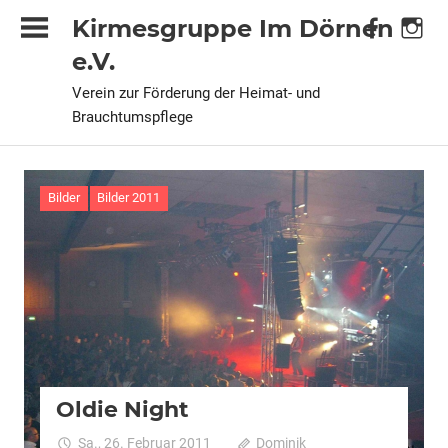
Zum
Kirmesgruppe Im Dörnen
Inhalt
e.V.
springen
Verein zur Förderung der Heimat- und
Brauchtumspflege
Bilder
Bilder 2011
Oldie Night
Sa., 26. Februar 2011
Dominik