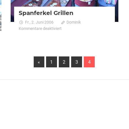
Spanferkel Grillen
Fr., 2. Juni 2006
Dominik
für
Kommentare deaktiviert
Spanferkel
Grillen
Vorherige
«
1
2
3
4
Beiträge