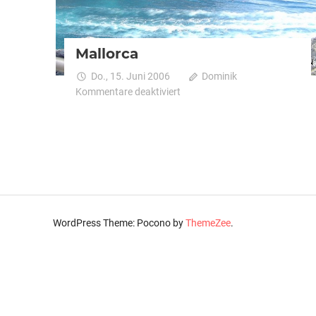
Mallorca
Do., 15. Juni 2006
Dominik
für
Kommentare deaktiviert
Mallorca
Seitennummerierung
der
Beiträge
WordPress Theme: Pocono by
ThemeZee
.