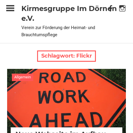
Zum
Kirmesgruppe Im Dörnen
Inhalt
e.V.
springen
Verein zur Förderung der Heimat- und
Brauchtumspflege
Schlagwort:
Flickr
Allgemein