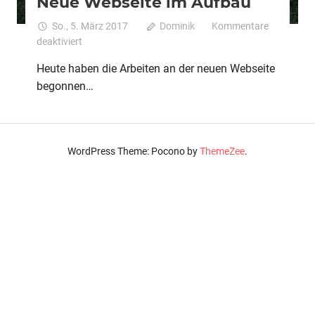
Neue Webseite im Aufbau
So., 5. März 2017
Dominik
Kommentare
für
deaktiviert
Neue
Heute haben die Arbeiten an der neuen Webseite
Webseite
begonnen…
im
Aufbau
WordPress Theme: Pocono by
ThemeZee
.